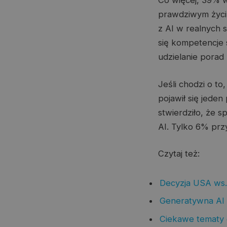
Co więcej, 39% w
prawdziwym życi
z AI w realnych 
się kompetencje
udzielanie porad 
Jeśli chodzi o t
pojawił się jede
stwierdziło, że 
AI. Tylko 6% przy
Czytaj też:
Decyzja USA ws.
Generatywna AI w 
Ciekawe tematy 