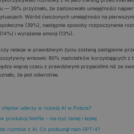
ykorzystywało rozmowy z AI jako trening przed interak
u — 39% przyznało, że zastosowało umiejętności najpie
sytuacjach. Wśród ćwiczonych umiejętności na pierwszym 
 społeczne (39%), następnie sposoby rozpoczynania ro
(14%) i wyrażanie emocji (13%).
o, czy relacje w prawdziwym życiu zostaną zastąpione prz
n pozytywny wniosek: 80% nastolatków korzystających z 
spędza więcej czasu z prawdziwymi przyjaciółmi niż ze sw
znało, że jest odwrotnie.
 chipów uderzy w rozwój AI w Polsce?
produkcji Netflix – ma być taniej i lepiej
do rozmów z AI. Co podsunął nam GPT-4?