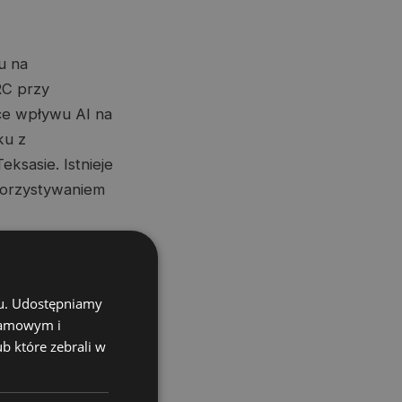
u na
RC przy
ce wpływu AI na
ku z
ksasie. Istnieje
ykorzystywaniem
e tego, jak
e obejmować
chu. Udostępniamy
klamowym i
ub które zebrali w
m z towarzyszy
raz jakie są