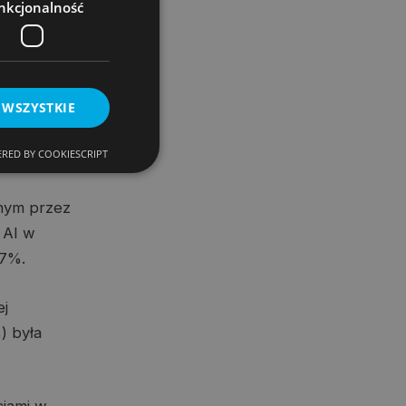
nkcjonalność
I jako narzędzia
ych. Nastolatki
 WSZYSTKIE
30%), z
latego, że są
RED BY COOKIESCRIPT
anym przez
 AI w
27%.
ej
) była