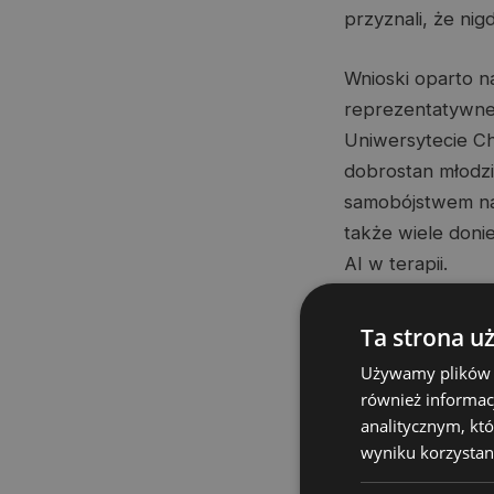
przyznali, że nig
Wnioski oparto 
reprezentatywnej
Uniwersytecie Ch
dobrostan młodzi
samobójstwem nas
także wiele doni
AI w terapii.
Wyniki nowego b
Ta strona u
młodzi ludzie ko
Używamy plików co
wirtualne przyjaź
również informac
analitycznym, któ
Analiza przyjrza
wyniku korzystani
AI przez nastolat