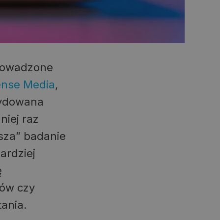
prowadzone
nse Media
,
ecydowana
iej raz
sza” badanie
ardziej
ę
zów czy
ania.