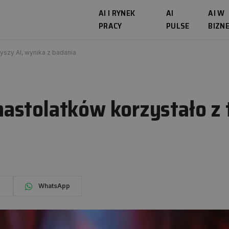
AI I RYNEK
AI
AI W
PRACY
PULSE
BIZNE
szy AI, wynika z badania
astolatków korzystało z
WhatsApp