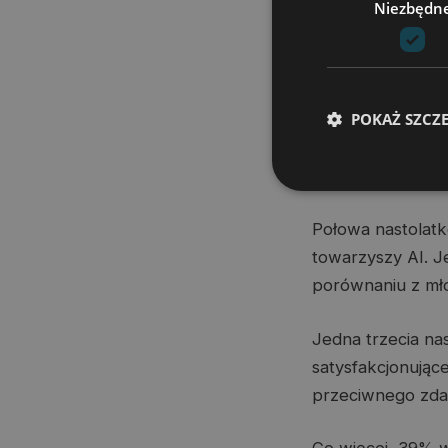
Niezbędn
tego efekty.
Na przykład praw
lub programy, a 
POKAŻ SZCZ
przyznały, że uż
ciekawości wobec
zawsze dostępni 
Połowa nastolatk
towarzyszy AI. J
porównaniu z mł
Jedna trzecia nas
satysfakcjonując
przeciwnego zda