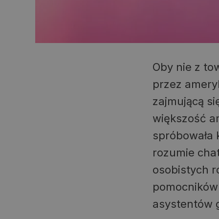
Oby nie z t
przez amery
zajmującą si
większość a
spróbowała k
rozumie chat
osobistych r
pomocników p
asystentów 