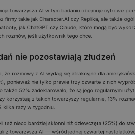
nicja towarzysza AI w tym badaniu obejmuje cyfrowe per
 firmy takie jak Character.AI czy Replika, ale także ogó
hatboty, jak ChatGPT czy Claude, które mogą być wyko
ych rozmów, jeśli użytkownik tego chce.
dań nie pozostawiają złudzeń
, że rozmowy z AI wydają się atrakcyjne dla amerykańsk
at), ponieważ nie tylko prawie trzy czwarte z nich wypr
le także 52% zadeklarowało, że są jego regularnymi uży
zy korzystają z takich towarzyszy regularnie, 13% rozmaw
 kilka razy w tygodniu.
i też nieco bardziej skłonni niż dziewczęta (25%) do stw
tali z towarzysza AI — wśród jednej czwartej nastolatków