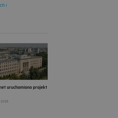
ch i
net uruchomiono projekt
 2026