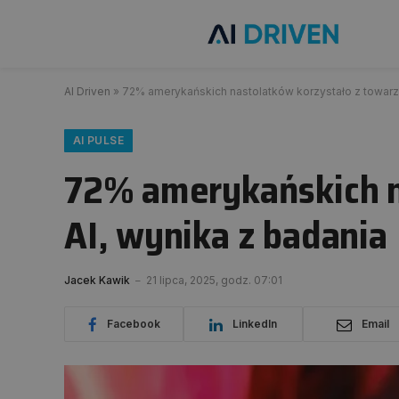
AI Driven
»
72% amerykańskich nastolatków korzystało z towarzy
AI PULSE
72% amerykańskich n
AI, wynika z badania
Jacek Kawik
21 lipca, 2025, godz. 07:01
Facebook
LinkedIn
Email