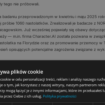
dy tego nie próbowali.
na badaniu przeprowadzonym w kwietniu i maju 2025 rok
 próbie 1060 nastolatków. Zrealizowali je badacze z NO
icagowskim. Już wcześniej pojawiały się obawy dotyczą
eży — m.in. firma Character.AI została pozwana w związ
tolatka na Florydzie oraz za promowanie przemocy w Te
esień opisujących potencjalne zagrożenia związane z w
adania Common Sense Media oferują wczesne zrozumieni
żywa plików cookie
rzystają z AI do symulowania ludzkich interakcji, co moż
okie w celu personalizacji treści, reklam i analizy naszego ru
nie, wsparcie emocjonalne, terapię czy gry fabularne.
je o tym, jak korzystasz z naszej witryny, naszym partnerom re
rzy mogą łączyć je z innymi informacjami, które im przekazałeś l
ła się także innym zachowaniom związanym z korzystanie
a przez Ciebie z ich usług.
Polityka prywatności
ków, w tym temu, do jakich zadań ich używają, dlaczego o