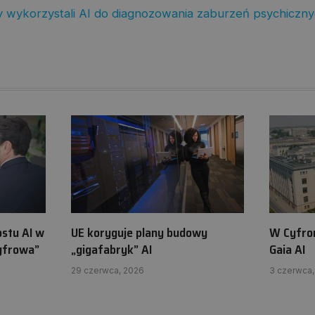
 wykorzystali AI do diagnozowania zaburzeń psychiczny
ostu AI w
UE koryguje plany budowy
W Cyfro
cyfrowa”
„gigafabryk” AI
Gaia AI
29 czerwca, 2026
3 czerwca,