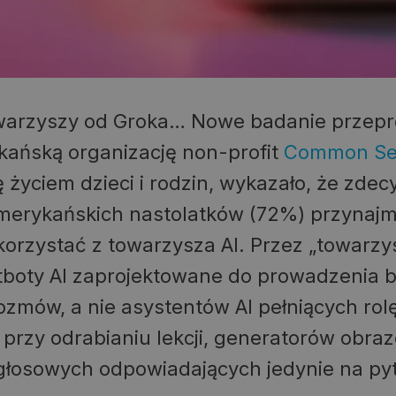
owarzyszy od Groka… Nowe badanie prze
kańską organizację non-profit
Common Se
ę życiem dzieci i rodzin, wykazało, że zd
merykańskich nastolatków (72%) przynajmn
orzystać z towarzysza AI. Przez „towarzy
boty AI zaprojektowane do prowadzenia b
ozmów, a nie asystentów AI pełniących rol
rzy odrabianiu lekcji, generatorów obra
głosowych odpowiadających jedynie na pyt