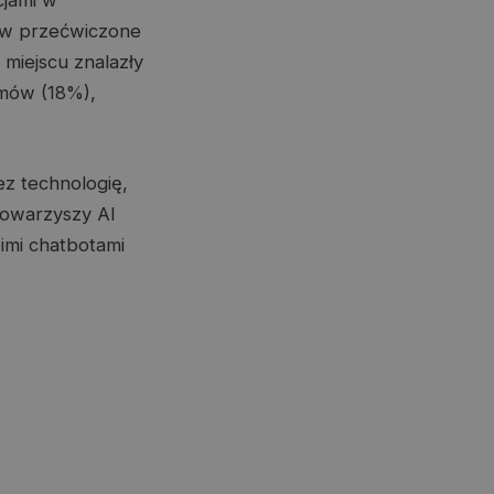
cjami w
rw przećwiczone
miejscu znalazły
zmów (18%),
ez technologię,
towarzyszy AI
oimi chatbotami