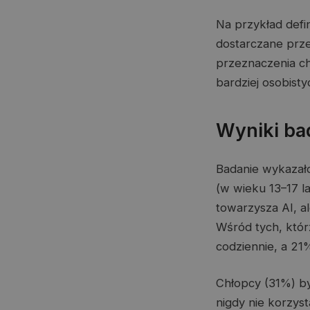
Na przykład defi
dostarczane przez
przeznaczenia c
bardziej osobist
Wyniki ba
Badanie wykazało
(w wieku 13–17 l
towarzysza AI, a
Wśród tych, któr
codziennie, a 21%
Chłopcy (31%) byl
nigdy nie korzys