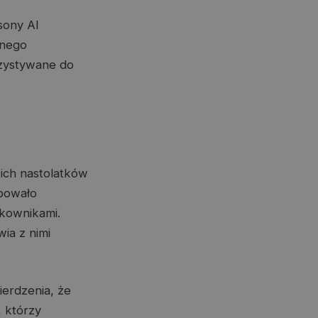
sony AI
lnego
rzystywane do
ich nastolatków
óbowało
tkownikami.
ia z nimi
ierdzenia, że
, którzy