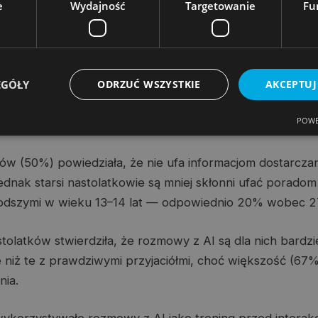
e
Wydajność
Targetowanie
Fu
ie połowa (46%) stwierdziła, że postrzega towarzyszy A
33% — że korzysta z nich w celach społecznych i relacyjn
EGÓŁY
ODRZUĆ WSZYSTKIE
AKCEPTUJ
ywają towarzyszy AI z różnych powodów: dla rozrywki (
 technologii AI (28%), dla uzyskania porad (18%) oraz d
POWE
(17%).
ów (50%) powiedziała, że nie ufa informacjom dostarcz
ednak starsi nastolatkowie są mniej skłonni ufać poradom
odszymi w wieku 13–14 lat — odpowiednio 20% wobec 
tolatków stwierdziła, że rozmowy z AI są dla nich bardzi
e niż te z prawdziwymi przyjaciółmi, choć większość (67%
nia.