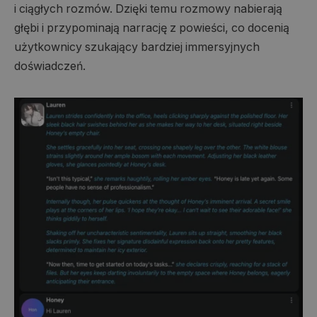
i ciągłych rozmów. Dzięki temu rozmowy nabierają
głębi i przypominają narrację z powieści, co docenią
użytkownicy szukający bardziej immersyjnych
doświadczeń.