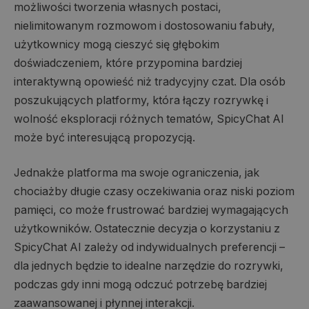
możliwości tworzenia własnych postaci,
nielimitowanym rozmowom i dostosowaniu fabuły,
użytkownicy mogą cieszyć się głębokim
doświadczeniem, które przypomina bardziej
interaktywną opowieść niż tradycyjny czat. Dla osób
poszukujących platformy, która łączy rozrywkę i
wolność eksploracji różnych tematów, SpicyChat AI
może być interesującą propozycją.
Jednakże platforma ma swoje ograniczenia, jak
chociażby długie czasy oczekiwania oraz niski poziom
pamięci, co może frustrować bardziej wymagających
użytkowników. Ostatecznie decyzja o korzystaniu z
SpicyChat AI zależy od indywidualnych preferencji –
dla jednych będzie to idealne narzędzie do rozrywki,
podczas gdy inni mogą odczuć potrzebę bardziej
zaawansowanej i płynnej interakcji.