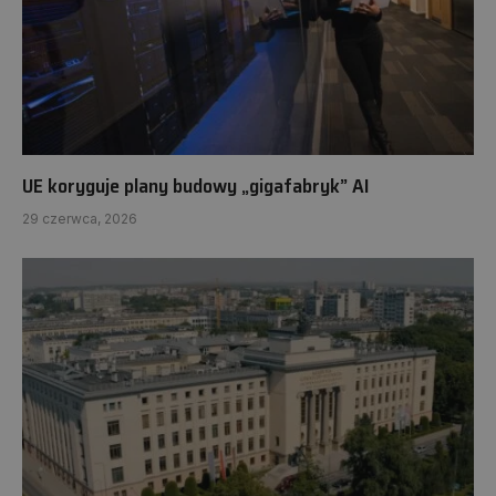
UE koryguje plany budowy „gigafabryk” AI
29 czerwca, 2026