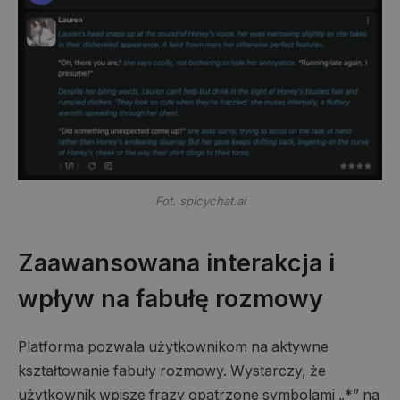
Fot. spicychat.ai
Zaawansowana interakcja i
wpływ na fabułę rozmowy
Platforma pozwala użytkownikom na aktywne
kształtowanie fabuły rozmowy. Wystarczy, że
użytkownik wpisze frazy opatrzone symbolami „*” na