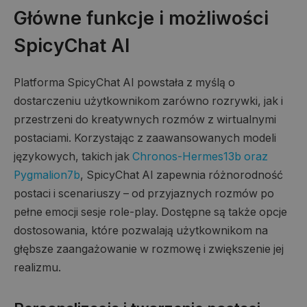
Główne funkcje i możliwości
SpicyChat AI
Platforma SpicyChat AI powstała z myślą o
dostarczeniu użytkownikom zarówno rozrywki, jak i
przestrzeni do kreatywnych rozmów z wirtualnymi
postaciami. Korzystając z zaawansowanych modeli
językowych, takich jak
Chronos-Hermes13b oraz
Pygmalion7b
, SpicyChat AI zapewnia różnorodność
postaci i scenariuszy – od przyjaznych rozmów po
pełne emocji sesje role-play. Dostępne są także opcje
dostosowania, które pozwalają użytkownikom na
głębsze zaangażowanie w rozmowę i zwiększenie jej
realizmu.