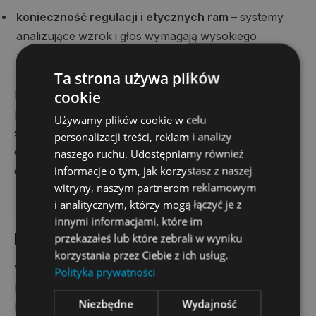
konieczność regulacji i etycznych ram
– systemy
analizujące wzrok i głos wymagają wysokiego
poziomu ochrony prywatności.
Ta strona używa plików
cookie
Dr Chlasta podkreśla również, że bez współpracy z
placówkami medycznymi, które mogłyby
Używamy plików cookie w celu
systematycznie zbierać dane, rozwój narzędzi AI do
personalizacji treści, reklam i analizy
diagnozy psychicznej pozostanie w fazie
naszego ruchu. Udostępniamy również
informacje o tym, jak korzystasz z naszej
eksperymentalnej.
witryny, naszym partnerom reklamowym
i analitycznym, którzy mogą łączyć je z
Polski wkład w globalny rozwój AI i
innymi informacjami, które im
psychiatrii
przekazałeś lub które zebrali w wyniku
korzystania przez Ciebie z ich usług.
W projekcie udział wzięli badacze z Akademii Leona
Polityka prywatności
Koźmińskiego, Uniwersytetu SWPS oraz Akademii
Niezbędne
Wydajność
Ekonomiczno-Humanistycznej w Warszawie.