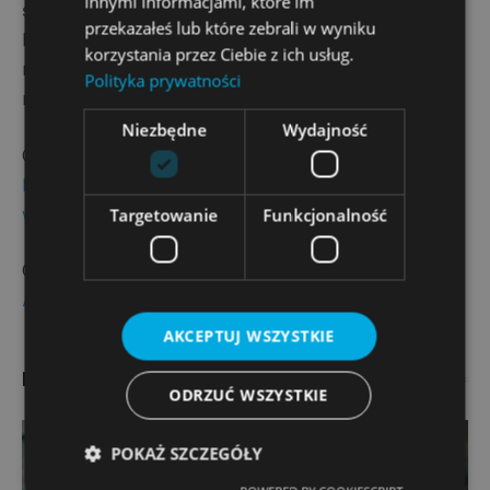
innymi informacjami, które im
środowisku symulowanym, dowodzą, że AI potrafi
przekazałeś lub które zebrali w wyniku
błyskawicznie adaptować się do brutalnych reguł
korzystania przez Ciebie z ich usług.
rynkowych, jeśli jedynym wyznaczonym jej celem jest
Polityka prywatności
maksymalizacja zysku.
Niezbędne
Wydajność
CZYTAJ TEŻ:
PE wyłącza urzędnikom AI.
Europosłowie będą musieli polegać wyłącznie na
Targetowanie
Funkcjonalność
własnej inteligencji
CZYTAJ TEŻ:
Rewolucja w chińskiej logistyce. Drony
AI obniżają koszty ostatniej mili do nowych rekordów
AKCEPTUJ WSZYSTKIE
Polecane
ODRZUĆ WSZYSTKIE
POKAŻ SZCZEGÓŁY