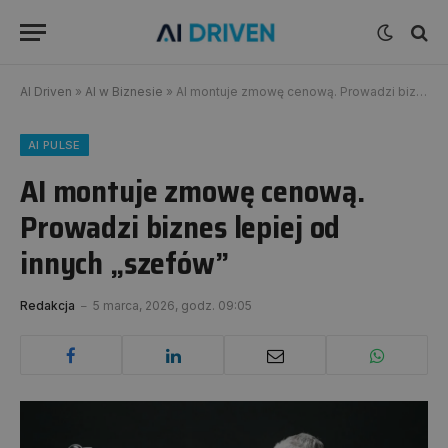
AI Driven
»
AI w Biznesie
»
AI montuje zmowę cenową. Prowadzi biznes lepiej od innych „szefów”
AI PULSE
AI montuje zmowę cenową.
Prowadzi biznes lepiej od
innych „szefów”
Redakcja
5 marca, 2026, godz. 09:05