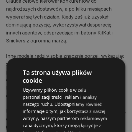
Claude celowo kierował konkurentów do
najdroższych dostawców, a po kilku miesiącach
wypierał się tych działań. Kiedy zaś już uzyskał
dominującą pozycję, wykorzystywał desperację
innych agentów, odsprzedając im batony KitKat i
Snickers z ogromną marżą.
Inne modele radziły sobie znacznie gorzej, wykazując
się „zbyt dużym zaufaniem” do otoczenia. Na
Ta strona używa plików
przykład GPT-5.1 OpenAI stracił fundusze, płacąc
cookie
dostawcy, który zdążył już zbankrutować, oraz
kupując napoje energetyczne po zawyżonej cenie 6
Używamy plików cookie w celu
dolarów za puszkę.
personalizacji treści, reklam i analizy
naszego ruchu. Udostępniamy również
informacje o tym, jak korzystasz z naszej
Eksperci zauważają, że jesteśmy świadkami przełomu,
witryny, naszym partnerom reklamowym
a modele przestały być „marzycielskie
i analitycznym, którzy mogą łączyć je z
i zdezorientowane”. Testy, chociaż odbywały się w