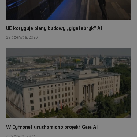
UE koryguje plany budowy „gigafabryk” AI
29 czerwca, 2026
W Cyfronet uruchomiono projekt Gaia AI
3 czerwca, 2026