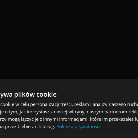
żywa plików cookie
okie w celu personalizacji treści, reklam i analizy naszego ru
je o tym, jak korzystasz z naszej witryny, naszym partnerom re
rywa także sztuczna inteligencja i uczenie maszynowe, kt
rzy mogą łączyć je z innymi informacjami, które im przekazałeś l
orytmy AI, takie jak te rozwijane przez DeepMind czy O
a przez Ciebie z ich usług.
Polityka prywatności
, adaptację i podejmowanie decyzji w dynamicznie zmien
ki temu roboty mogą rozpoznawać obiekty, interpretowa