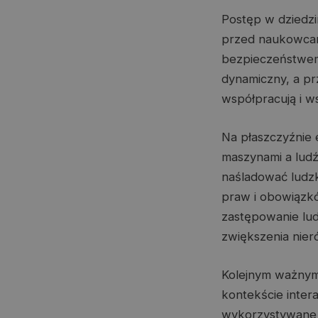
Postęp w dziedzi
przed naukowcami
bezpieczeństwem 
dynamiczny, a prz
współpracują i ws
Na płaszczyźnie 
maszynami a ludźm
naśladować ludzk
praw i obowiązkó
zastępowanie lu
zwiększenia nier
Kolejnym ważnym
kontekście intera
wykorzystywane 