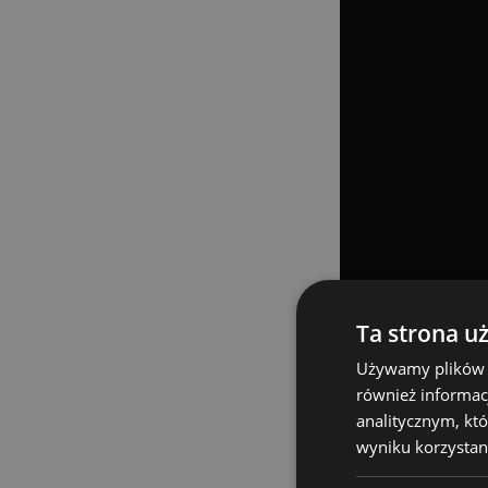
Ta strona u
Używamy plików co
również informac
Istotną rolę odg
analitycznym, któ
mózg robota. Alg
wyniku korzystani
robotom na naukę
środowisku. Dzię