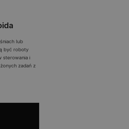
oida
śniach lub
ą być roboty
 sterowania i
ożonych zadań z