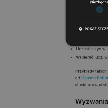
Niezbędn
a nawet nauczyć 
Wszystkie te tech
postać, ale są ró
POKAŻ SZCZ
Wykonywać skom
Uczestniczyć w 
Wspierać ludzi 
Przykłady takich
od
Hanson Robot
stanie prowadzić
Wyzwania 