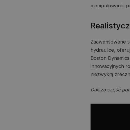
manipulowanie pr
Realistyc
Zaawansowane sy
hydraulice, ofer
Boston Dynamics
innowacyjnych r
niezwykłą zręczn
Dalsza część pod