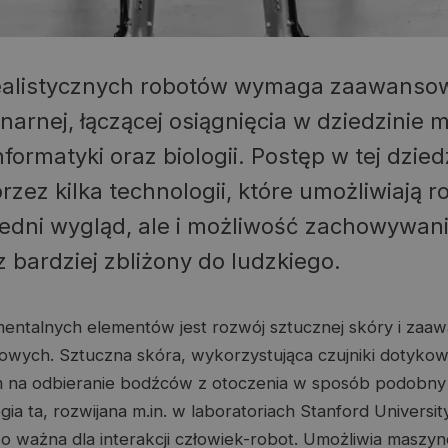
ealistycznych robotów wymaga zaawanso
narnej, łączącej osiągnięcia w dziedzinie 
informatyki oraz biologii. Postęp w tej dzied
zez kilka technologii, które umożliwiają r
edni wygląd, ale i możliwość zachowywani
 bardziej zbliżony do ludzkiego.
entalnych elementów jest rozwój sztucznej skóry i za
ych. Sztuczna skóra, wykorzystująca czujniki dotykowe
 na odbieranie bodźców z otoczenia w sposób podobny 
ia ta, rozwijana m.in. w laboratoriach Stanford University
zo ważna dla interakcji człowiek-robot. Umożliwia maszy