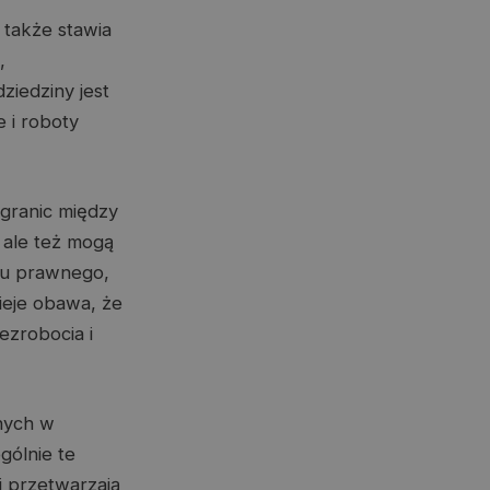
 także stawia
,
ziedziny jest
 i roboty
 granic między
 ale też mogą
usu prawnego,
ieje obawa, że
zrobocia i
nych w
gólnie te
 przetwarzają