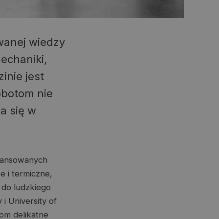
wanej wiedzy
mechaniki,
zinie jest
obotom nie
a się w
awansowanych
 i termiczne,
do ludzkiego
 i University of
nom delikatne