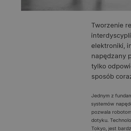
Tworzenie r
interdyscypli
elektroniki, 
napędzany pr
tylko odpowi
sposób coraz
Jednym z fundam
systemów napędow
pozwala robotom
dotyku. Technolog
Tokyo, jest bard