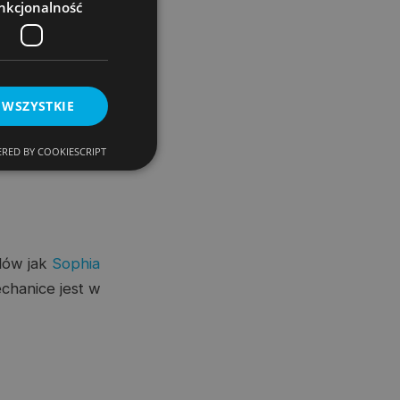
nkcjonalność
itują ludzką
 WSZYSTKIE
RED BY COOKIESCRIPT
dów jak
Sophia
chanice jest w