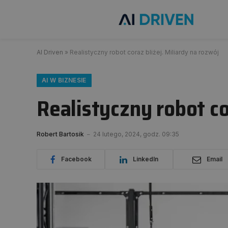
AI Driven
»
Realistyczny robot coraz bliżej. Miliardy na rozwój
AI W BIZNESIE
Realistyczny robot co
Robert Bartosik
24 lutego, 2024, godz. 09:35
Facebook
LinkedIn
Email