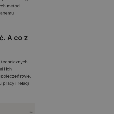
ych metod
owanemu
ć. A co z
 technicznych,
i i ich
społeczeństwie,
pracy i relacji