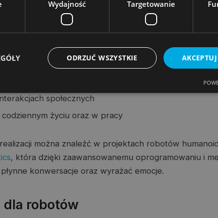
e
Wydajność
Targetowanie
Fu
się zrozumienia ludzkich emocji.
nologie łączą się, aby stworzyć roboty, które nie tylko im
wnież w stanie:
EGÓŁY
ODRZUĆ WSZYSTKIE
AKCEPTUJ
plikowane zadania
POWE
interakcjach społecznych
w codziennym życiu oraz w pracy
 realizacji można znaleźć w projektach robotów humanoi
ics
, która dzięki zaawansowanemu oprogramowaniu i me
 płynne konwersacje oraz wyrażać emocje.
dla robotów