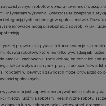
nie realistycznych robotów otwiera nowe możliwości, ale
 i inżynierami wyzwania. Zwłaszcza te związane z etyką
i integracją tych technologii w społeczeństwie. Rozwój d
yszłe innowacje mogą przekształcić sposób, w jaki ludzie
półistnieją.
etycznej pojawiają się pytania o konsekwencje zacierania
i. Rozwój robotów, które nie tylko wyglądają jak ludzie,
ie emocje i zachowania, rodzi debatę na temat ich stat
w, a także wpływu na rynek pracy i społeczeństwo. Istn
dzi robotami w pewnych zawodach może prowadzić do be
ówności społecznych.
 wyzwaniem jest zapewnienie prywatności i ochrony da
kcji między ludźmi a robotami. Realistyczne roboty, szcze
w domach lub w sektorze opieki zdrowotnej, gromadzą i