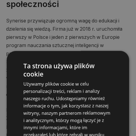
społeczności
Synerise przywiązuje ogromną wagę do edukacji i
dzielenia się wiedzą. Firma już w 2018 r. uruchomiła
pierwszy w Polsce i jeden z pierwszych w Europie
program nauczania sztucznej inteligencji w
przedszkolach, szkołach podstawowych i średnich –
Synerise AI Schools, który objął ponad 2200 uczniów
Ta strona używa plików
z 140 placówek. Synerise wspiera także uczelnie
cookie
wyższe, współtworząc innowacyjne kierunki studiów
Używamy plików cookie w celu
na poziomie licencjackim, magisterskim i
personalizacji treści, reklam i analizy
doktoranckim.
naszego ruchu. Udostępniamy również
informacje o tym, jak korzystasz z naszej
Dzięki inicjatywom edukacyjnym, takim jak podcast
witryny, naszym partnerom reklamowym
Zrozumieć AI, hackathony i warsztaty, firma
i analitycznym, którzy mogą łączyć je z
popularyzuje wiedzę na temat AI i big data w Polsce i
innymi informacjami, które im
przekazałeś lub które zebrali w wyniku
na świecie. Jednocześnie wspiera organizacje