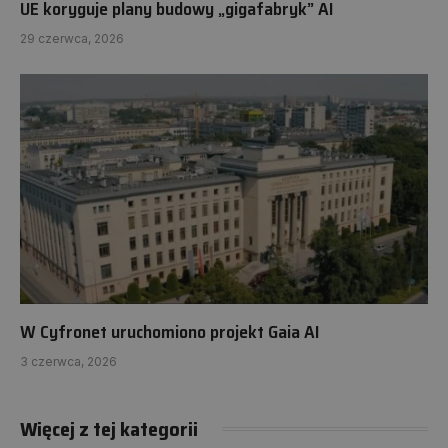
UE koryguje plany budowy „gigafabryk” AI
29 czerwca, 2026
W Cyfronet uruchomiono projekt Gaia AI
3 czerwca, 2026
Więcej z tej kategorii